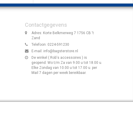
Contactgegevens
Adres: Korte Belkmerweg 7 1756 CB 't
Zand
Telefoon: 0224-591230
E-mail:
info@bagsterstore.nl
De winkel ( Rob's accessoires ) is
geopend: Wo t/m Za van 9.00 u tot 18.00 u.
Elke Zondag van 10.00 u tot 17.00 u. per
Mail 7 dagen per week bereikbaar.