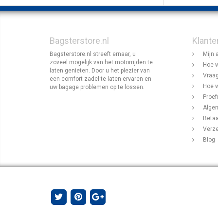
Bagsterstore.nl
Klante
Bagsterstore.nl streeft ernaar, u
Mijn 
zoveel mogelijk van het motorrijden te
Hoe w
laten genieten. Door u het plezier van
Vraag
een comfort zadel te laten ervaren en
Hoe w
uw bagage problemen op te lossen.
Proef
Alge
Beta
Verz
Blog