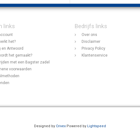
n links
Bedrijfs links
account
Over ons
erkt het?
Disclaimer
 en Antwoord
Privacy Policy
ordt het gemaakt?
Klantenservice
rijden met een Bagster zadel
mene voorwaarden
almethoden
enden
Designed by
Crivex
Powered by
Lightspeed