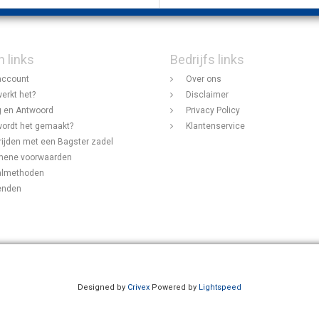
n links
Bedrijfs links
account
Over ons
erkt het?
Disclaimer
 en Antwoord
Privacy Policy
ordt het gemaakt?
Klantenservice
rijden met een Bagster zadel
mene voorwaarden
almethoden
enden
Designed by
Crivex
Powered by
Lightspeed