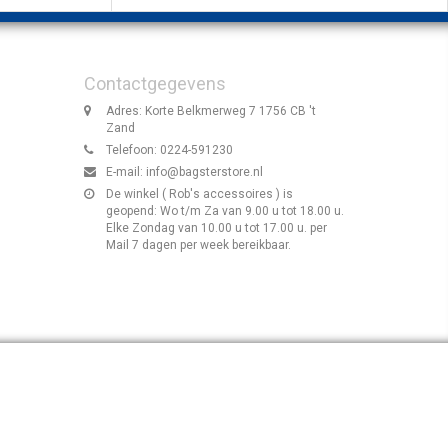
Contactgegevens
Adres: Korte Belkmerweg 7 1756 CB 't
Zand
Telefoon: 0224-591230
E-mail:
info@bagsterstore.nl
De winkel ( Rob's accessoires ) is
geopend: Wo t/m Za van 9.00 u tot 18.00 u.
Elke Zondag van 10.00 u tot 17.00 u. per
Mail 7 dagen per week bereikbaar.