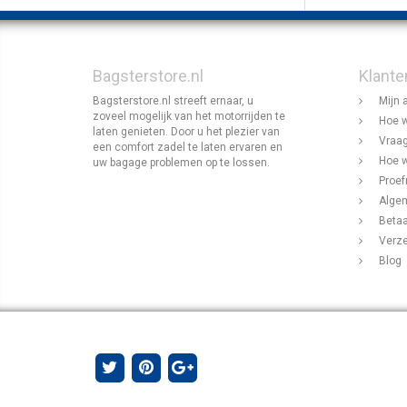
Bagsterstore.nl
Klante
Bagsterstore.nl streeft ernaar, u
Mijn 
zoveel mogelijk van het motorrijden te
Hoe w
laten genieten. Door u het plezier van
Vraag
een comfort zadel te laten ervaren en
Hoe w
uw bagage problemen op te lossen.
Proef
Alge
Beta
Verz
Blog