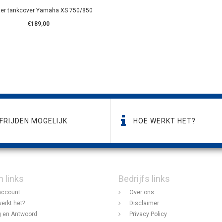
er tankcover Yamaha XS 750/850
€189,00
FRIJDEN MOGELIJK
HOE WERKT HET?
n links
Bedrijfs links
account
Over ons
erkt het?
Disclaimer
 en Antwoord
Privacy Policy