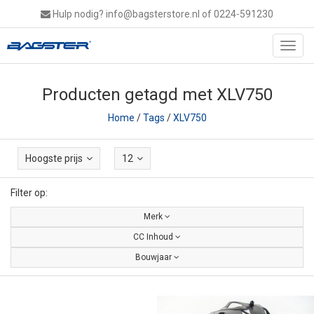
Hulp nodig?
info@bagsterstore.nl
of 0224-591230
Toggl
navig
Producten getagd met XLV750
Home
/
Tags
/
XLV750
Hoogste prijs
12
Filter op:
Merk
CC Inhoud
Bouwjaar