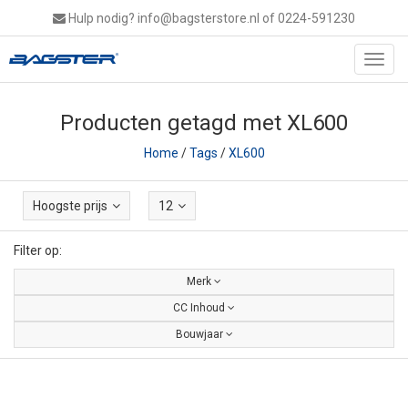
Hulp nodig?
info@bagsterstore.nl
of 0224-591230
Toggl
navig
Producten getagd met XL600
Home
/
Tags
/
XL600
Hoogste prijs
12
Filter op:
Merk
CC Inhoud
Bouwjaar