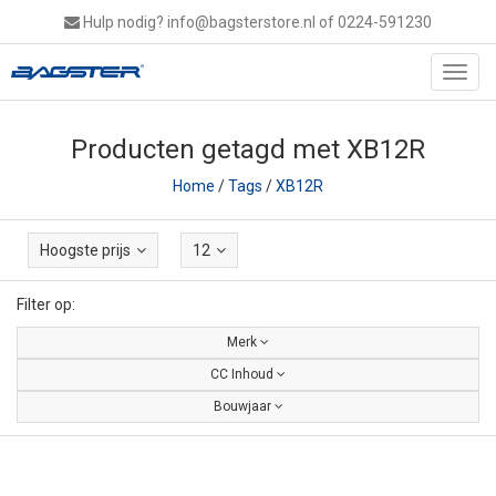
Hulp nodig?
info@bagsterstore.nl
of 0224-591230
Toggl
navig
Producten getagd met XB12R
Home
/
Tags
/
XB12R
Hoogste prijs
12
Filter op:
Merk
CC Inhoud
Bouwjaar