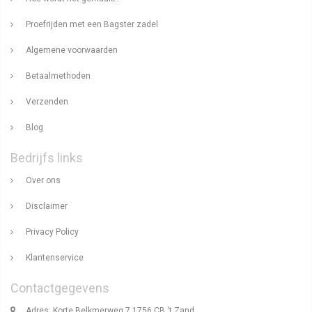
Proefrijden met een Bagster zadel
Algemene voorwaarden
Betaalmethoden
Verzenden
Blog
Bedrijfs links
Over ons
Disclaimer
Privacy Policy
Klantenservice
Contactgegevens
Adres: Korte Belkmerweg 7 1756 CB 't Zand