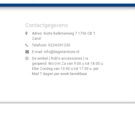
Contactgegevens
Adres: Korte Belkmerweg 7 1756 CB 't
Zand
Telefoon: 0224-591230
E-mail:
info@bagsterstore.nl
De winkel ( Rob's accessoires ) is
geopend: Wo t/m Za van 9.00 u tot 18.00 u.
Elke Zondag van 10.00 u tot 17.00 u. per
Mail 7 dagen per week bereikbaar.