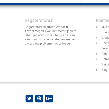
Bagsterstore.nl
Klante
Bagsterstore.nl streeft ernaar, u
Mijn 
zoveel mogelijk van het motorrijden te
Hoe w
laten genieten. Door u het plezier van
Vraag
een comfort zadel te laten ervaren en
Hoe w
uw bagage problemen op te lossen.
Proef
Alge
Beta
Verz
Blog