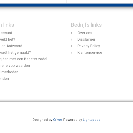
n links
Bedrijfs links
account
Over ons
erkt het?
Disclaimer
 en Antwoord
Privacy Policy
ordt het gemaakt?
Klantenservice
rijden met een Bagster zadel
mene voorwaarden
almethoden
enden
Designed by
Crivex
Powered by
Lightspeed