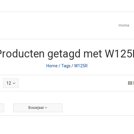
Home
Producten getagd met W125
Home
/
Tags
/
W125R
12
Bouwjaar