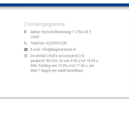
Contactgegevens
Adres: Korte Belkmerweg 7 1756 CB 't
Zand
Telefoon: 0224-591230
E-mail:
info@bagsterstore.nl
De winkel ( Rob's accessoires ) is
geopend: Wo t/m Za van 9.00 u tot 18.00 u.
Elke Zondag van 10.00 u tot 17.00 u. per
Mail 7 dagen per week bereikbaar.