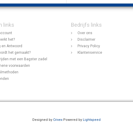
n links
Bedrijfs links
account
Over ons
erkt het?
Disclaimer
 en Antwoord
Privacy Policy
ordt het gemaakt?
Klantenservice
rijden met een Bagster zadel
mene voorwaarden
almethoden
enden
Designed by
Crivex
Powered by
Lightspeed