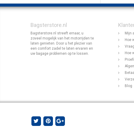
Bagsterstore.nl
Klante
Bagsterstore.nl streeft ernaar, u
Mijn 
zoveel mogelijk van het motorrijden te
Hoe w
laten genieten. Door u het plezier van
Vraag
een comfort zadel te laten ervaren en
Hoe w
uw bagage problemen op te lossen.
Proef
Alge
Beta
Verz
Blog