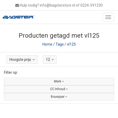
Hulp nodig?
info@bagsterstore.nl
of 0224-591230
Toggl
navig
Producten getagd met vl125
Home
/
Tags
/
vl125
Hoogste prijs
12
Filter op:
Merk
CC Inhoud
Bouwjaar