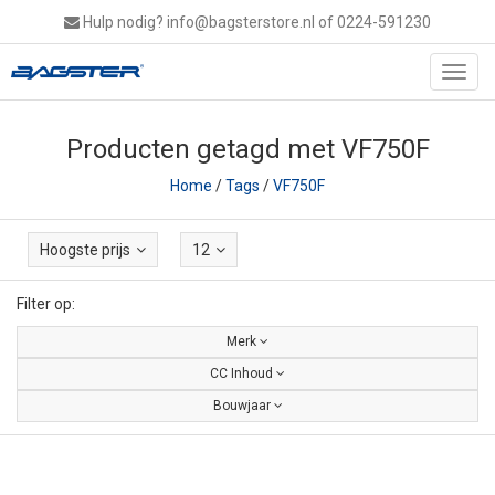
Hulp nodig?
info@bagsterstore.nl
of 0224-591230
Toggl
navig
Producten getagd met VF750F
Home
/
Tags
/
VF750F
Hoogste prijs
12
Filter op:
Merk
CC Inhoud
Bouwjaar