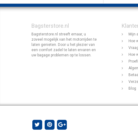
Bagsterstore.nl
Klante
Bagsterstore.nl streeft ernaar, u
Mijn 
zoveel mogelijk van het motorrijden te
Hoe w
laten genieten. Door u het plezier van
Vraag
een comfort zadel te laten ervaren en
Hoe w
uw bagage problemen op te lossen.
Proef
Alge
Beta
Verz
Blog