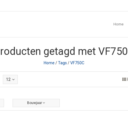
Home
roducten getagd met VF75
Home
/
Tags
/
VF750C
12
Bouwjaar