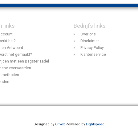
n links
Bedrijfs links
account
Over ons
erkt het?
Disclaimer
 en Antwoord
Privacy Policy
ordt het gemaakt?
Klantenservice
rijden met een Bagster zadel
mene voorwaarden
almethoden
enden
Designed by
Crivex
Powered by
Lightspeed