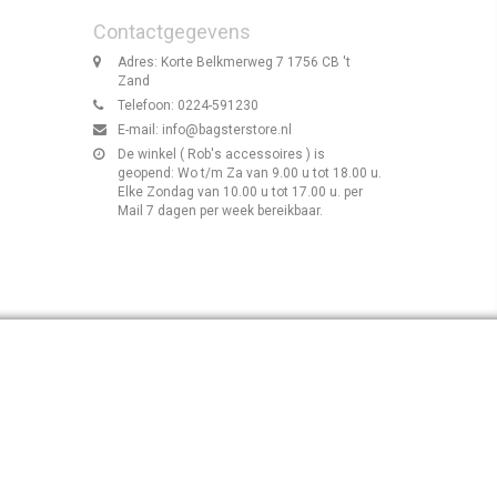
Contactgegevens
Adres: Korte Belkmerweg 7 1756 CB 't
Zand
Telefoon: 0224-591230
E-mail:
info@bagsterstore.nl
De winkel ( Rob's accessoires ) is
geopend: Wo t/m Za van 9.00 u tot 18.00 u.
Elke Zondag van 10.00 u tot 17.00 u. per
Mail 7 dagen per week bereikbaar.