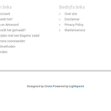
n links
Bedrijfs links
account
Over ons
erkt het?
Disclaimer
 en Antwoord
Privacy Policy
ordt het gemaakt?
Klantenservice
rijden met een Bagster zadel
mene voorwaarden
almethoden
enden
Designed by
Crivex
Powered by
Lightspeed