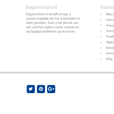
Bagsterstore.nl
Klante
Bagsterstore.nl streeft ernaar, u
Mijn 
zoveel mogelijk van het motorrijden te
Hoe w
laten genieten. Door u het plezier van
Vraag
een comfort zadel te laten ervaren en
Hoe w
uw bagage problemen op te lossen.
Proef
Alge
Beta
Verz
Blog