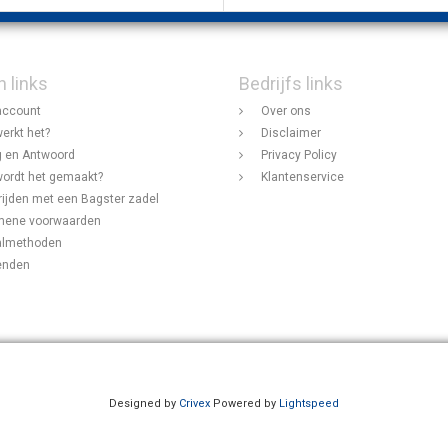
n links
Bedrijfs links
account
Over ons
erkt het?
Disclaimer
 en Antwoord
Privacy Policy
ordt het gemaakt?
Klantenservice
rijden met een Bagster zadel
mene voorwaarden
almethoden
enden
Designed by
Crivex
Powered by
Lightspeed