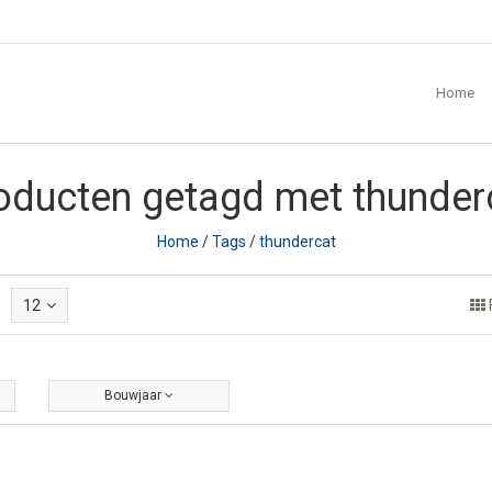
Home
oducten getagd met thunder
Home
/
Tags
/
thundercat
12
Bouwjaar