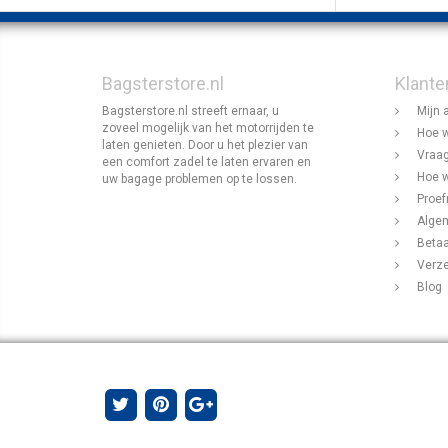
Bagsterstore.nl
Klante
Bagsterstore.nl streeft ernaar, u
Mijn 
zoveel mogelijk van het motorrijden te
Hoe w
laten genieten. Door u het plezier van
Vraag
een comfort zadel te laten ervaren en
Hoe w
uw bagage problemen op te lossen.
Proef
Alge
Beta
Verz
Blog