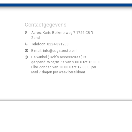
Contactgegevens
Adres: Korte Belkmerweg 7 1756 CB 't
Zand
Telefoon: 0224-591230
E-mail:
info@bagsterstore.nl
De winkel ( Rob's accessoires ) is
geopend: Wo t/m Za van 9.00 u tot 18.00 u.
Elke Zondag van 10.00 u tot 17.00 u. per
Mail 7 dagen per week bereikbaar.