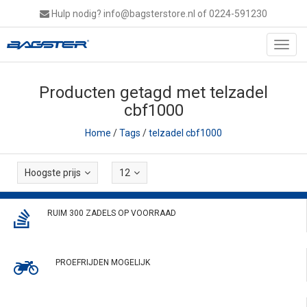
Hulp nodig?
info@bagsterstore.nl
of 0224-591230
Toggl
navig
Producten getagd met telzadel
cbf1000
Home
/
Tags
/
telzadel cbf1000
Hoogste prijs
12
RUIM 300 ZADELS OP VOORRAAD
PROEFRIJDEN MOGELIJK