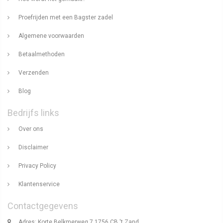
Proefrijden met een Bagster zadel
Algemene voorwaarden
Betaalmethoden
Verzenden
Blog
Bedrijfs links
Over ons
Disclaimer
Privacy Policy
Klantenservice
Contactgegevens
Adres: Korte Belkmerweg 7 1756 CB 't Zand