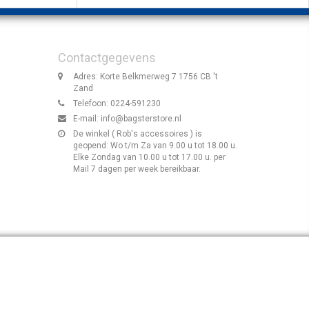
Contactgegevens
Adres: Korte Belkmerweg 7 1756 CB 't
Zand
Telefoon: 0224-591230
E-mail:
info@bagsterstore.nl
De winkel ( Rob's accessoires ) is
geopend: Wo t/m Za van 9.00 u tot 18.00 u.
Elke Zondag van 10.00 u tot 17.00 u. per
Mail 7 dagen per week bereikbaar.