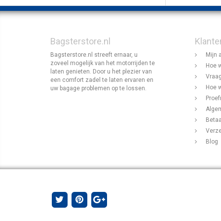
Bagsterstore.nl
Klante
Bagsterstore.nl streeft ernaar, u
Mijn 
zoveel mogelijk van het motorrijden te
Hoe w
laten genieten. Door u het plezier van
Vraag
een comfort zadel te laten ervaren en
Hoe w
uw bagage problemen op te lossen.
Proef
Alge
Beta
Verz
Blog