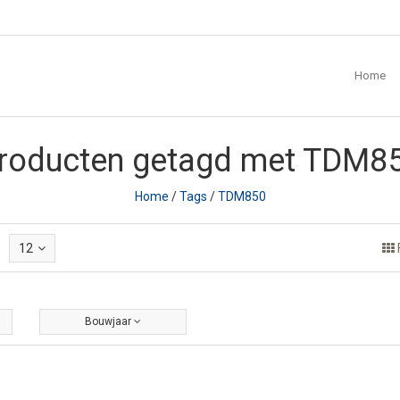
Home
roducten getagd met TDM8
Home
/
Tags
/
TDM850
12
Bouwjaar