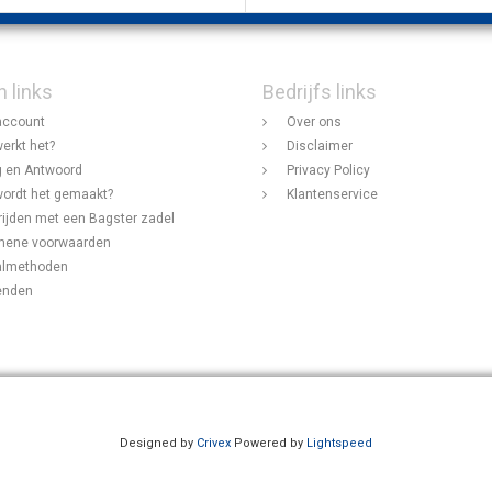
n links
Bedrijfs links
account
Over ons
erkt het?
Disclaimer
 en Antwoord
Privacy Policy
ordt het gemaakt?
Klantenservice
rijden met een Bagster zadel
mene voorwaarden
almethoden
enden
Designed by
Crivex
Powered by
Lightspeed