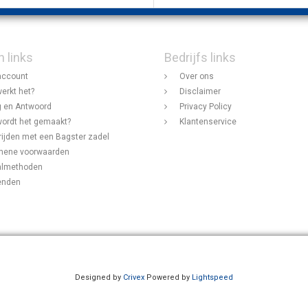
n links
Bedrijfs links
account
Over ons
erkt het?
Disclaimer
 en Antwoord
Privacy Policy
ordt het gemaakt?
Klantenservice
rijden met een Bagster zadel
mene voorwaarden
almethoden
enden
Designed by
Crivex
Powered by
Lightspeed