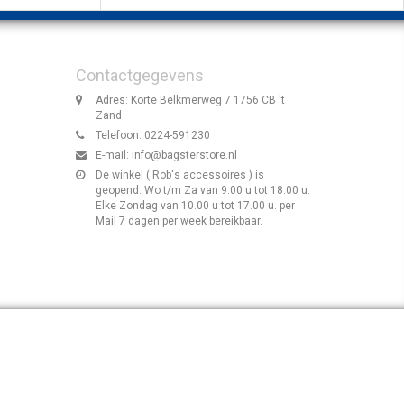
Contactgegevens
Adres: Korte Belkmerweg 7 1756 CB 't
Zand
Telefoon: 0224-591230
E-mail:
info@bagsterstore.nl
De winkel ( Rob's accessoires ) is
geopend: Wo t/m Za van 9.00 u tot 18.00 u.
Elke Zondag van 10.00 u tot 17.00 u. per
Mail 7 dagen per week bereikbaar.