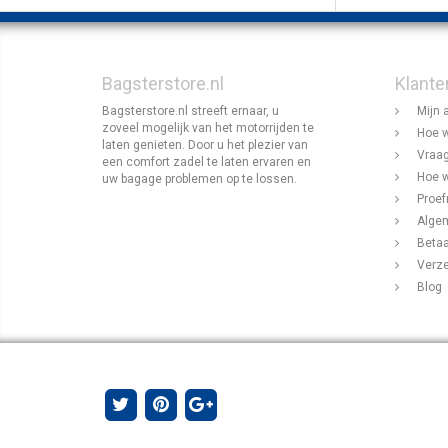
Bagsterstore.nl
Klante
Bagsterstore.nl streeft ernaar, u
Mijn 
zoveel mogelijk van het motorrijden te
Hoe w
laten genieten. Door u het plezier van
Vraag
een comfort zadel te laten ervaren en
Hoe w
uw bagage problemen op te lossen.
Proef
Alge
Beta
Verz
Blog