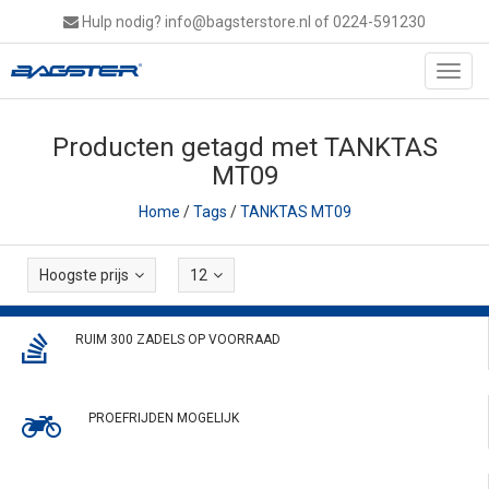
Hulp nodig?
info@bagsterstore.nl
of 0224-591230
Toggl
navig
Producten getagd met TANKTAS
MT09
Home
/
Tags
/
TANKTAS MT09
Hoogste prijs
12
RUIM 300 ZADELS OP VOORRAAD
PROEFRIJDEN MOGELIJK