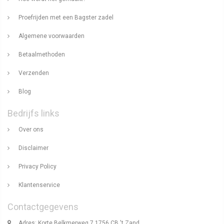
Proefrijden met een Bagster zadel
Algemene voorwaarden
Betaalmethoden
Verzenden
Blog
Bedrijfs links
Over ons
Disclaimer
Privacy Policy
Klantenservice
Contactgegevens
Adres: Korte Belkmerweg 7 1756 CB 't Zand