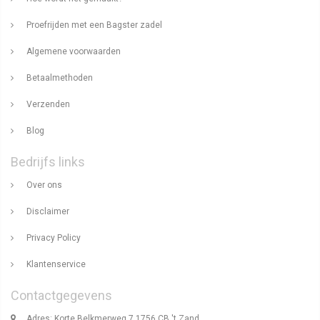
Proefrijden met een Bagster zadel
Algemene voorwaarden
Betaalmethoden
Verzenden
Blog
Bedrijfs links
Over ons
Disclaimer
Privacy Policy
Klantenservice
Contactgegevens
Adres: Korte Belkmerweg 7 1756 CB 't Zand