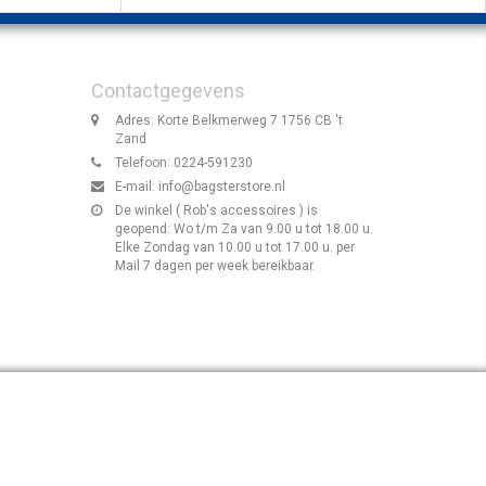
Contactgegevens
Adres: Korte Belkmerweg 7 1756 CB 't
Zand
Telefoon: 0224-591230
E-mail:
info@bagsterstore.nl
De winkel ( Rob's accessoires ) is
geopend: Wo t/m Za van 9.00 u tot 18.00 u.
Elke Zondag van 10.00 u tot 17.00 u. per
Mail 7 dagen per week bereikbaar.