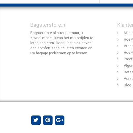
Bagsterstore.nl
Klante
Bagsterstore.nl streeft ernaar, u
Mijn 
zoveel mogelijk van het motorrijden te
Hoe w
laten genieten. Door u het plezier van
Vraag
een comfort zadel te laten ervaren en
Hoe w
uw bagage problemen op te lossen.
Proef
Alge
Beta
Verz
Blog