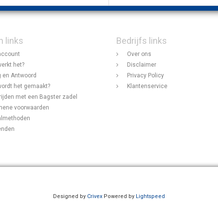
n links
Bedrijfs links
account
Over ons
erkt het?
Disclaimer
 en Antwoord
Privacy Policy
ordt het gemaakt?
Klantenservice
rijden met een Bagster zadel
mene voorwaarden
almethoden
enden
Designed by
Crivex
Powered by
Lightspeed