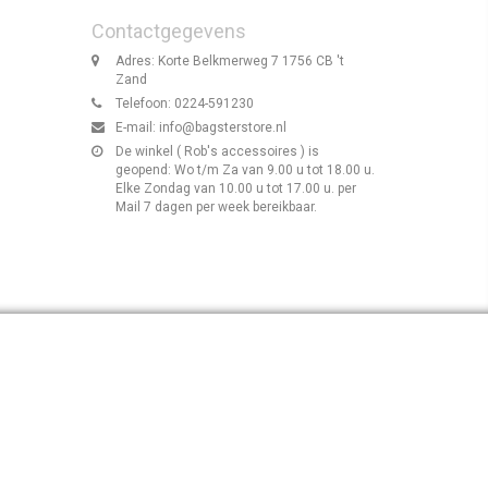
Contactgegevens
Adres: Korte Belkmerweg 7 1756 CB 't
Zand
Telefoon: 0224-591230
E-mail:
info@bagsterstore.nl
De winkel ( Rob's accessoires ) is
geopend: Wo t/m Za van 9.00 u tot 18.00 u.
Elke Zondag van 10.00 u tot 17.00 u. per
Mail 7 dagen per week bereikbaar.