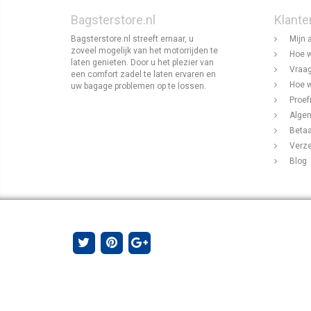
Bagsterstore.nl
Klante
Bagsterstore.nl streeft ernaar, u
Mijn 
zoveel mogelijk van het motorrijden te
Hoe w
laten genieten. Door u het plezier van
Vraag
een comfort zadel te laten ervaren en
Hoe w
uw bagage problemen op te lossen.
Proef
Alge
Beta
Verz
Blog