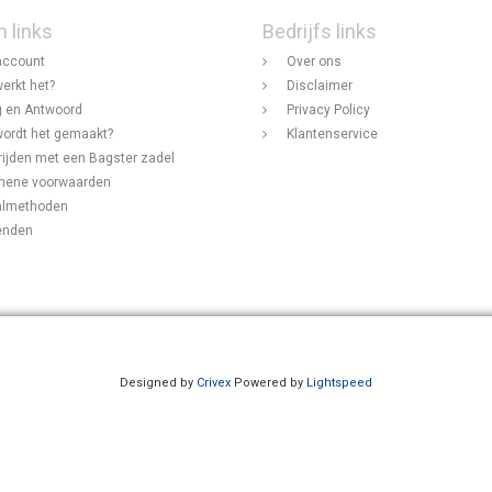
n links
Bedrijfs links
account
Over ons
erkt het?
Disclaimer
 en Antwoord
Privacy Policy
ordt het gemaakt?
Klantenservice
rijden met een Bagster zadel
mene voorwaarden
almethoden
enden
Designed by
Crivex
Powered by
Lightspeed