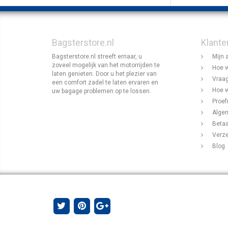
Bagsterstore.nl
Klante
Bagsterstore.nl streeft ernaar, u
Mijn 
zoveel mogelijk van het motorrijden te
Hoe w
laten genieten. Door u het plezier van
Vraag
een comfort zadel te laten ervaren en
Hoe w
uw bagage problemen op te lossen.
Proef
Alge
Beta
Verz
Blog