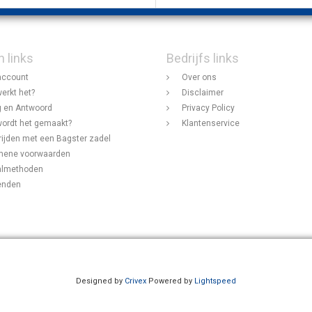
n links
Bedrijfs links
account
Over ons
erkt het?
Disclaimer
 en Antwoord
Privacy Policy
ordt het gemaakt?
Klantenservice
rijden met een Bagster zadel
mene voorwaarden
almethoden
enden
Designed by
Crivex
Powered by
Lightspeed