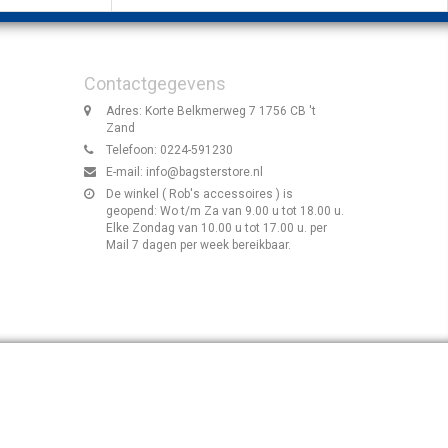
Contactgegevens
Adres: Korte Belkmerweg 7 1756 CB 't
Zand
Telefoon: 0224-591230
E-mail:
info@bagsterstore.nl
De winkel ( Rob's accessoires ) is
geopend: Wo t/m Za van 9.00 u tot 18.00 u.
Elke Zondag van 10.00 u tot 17.00 u. per
Mail 7 dagen per week bereikbaar.