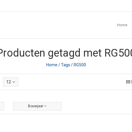
Home
Producten getagd met RG50
Home
/
Tags
/
RG500
12
Bouwjaar