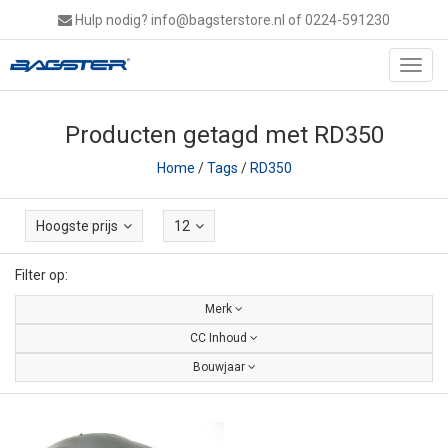
Hulp nodig?
info@bagsterstore.nl
of 0224-591230
Toggl
navig
Producten getagd met RD350
Home
/
Tags
/
RD350
Hoogste prijs
12
Filter op:
Merk
CC Inhoud
Bouwjaar