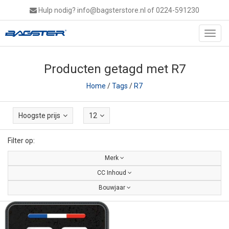
Hulp nodig?
info@bagsterstore.nl
of 0224-591230
Toggl
navig
Producten getagd met R7
Home
/
Tags
/
R7
Hoogste prijs
12
Filter op:
Merk
CC Inhoud
Bouwjaar