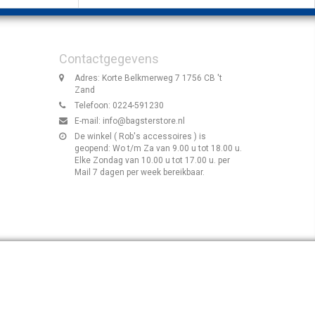
Contactgegevens
Adres: Korte Belkmerweg 7 1756 CB 't
Zand
Telefoon: 0224-591230
E-mail:
info@bagsterstore.nl
De winkel ( Rob's accessoires ) is
geopend: Wo t/m Za van 9.00 u tot 18.00 u.
Elke Zondag van 10.00 u tot 17.00 u. per
Mail 7 dagen per week bereikbaar.