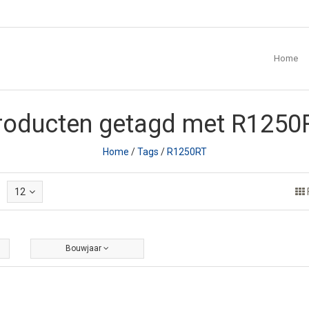
Home
roducten getagd met R1250
Home
/
Tags
/
R1250RT
12
Bouwjaar