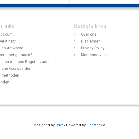
n links
Bedrijfs links
account
Over ons
erkt het?
Disclaimer
 en Antwoord
Privacy Policy
ordt het gemaakt?
Klantenservice
rijden met een Bagster zadel
mene voorwaarden
almethoden
enden
Designed by
Crivex
Powered by
Lightspeed