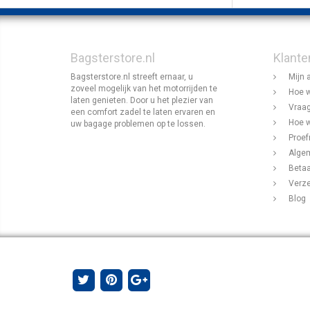
Bagsterstore.nl
Klante
Bagsterstore.nl streeft ernaar, u
Mijn 
zoveel mogelijk van het motorrijden te
Hoe w
laten genieten. Door u het plezier van
Vraag
een comfort zadel te laten ervaren en
Hoe w
uw bagage problemen op te lossen.
Proef
Alge
Beta
Verz
Blog