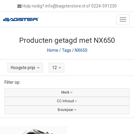
Hulp nodig?
info@bagsterstore.nl
of 0224-591230
Toggl
navig
Producten getagd met NX650
Home
/
Tags
/
NX650
Hoogste prijs
12
Filter op:
Merk
CC Inhoud
Bouwjaar