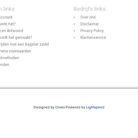
n links
Bedrijfs links
account
Over ons
erkt het?
Disclaimer
 en Antwoord
Privacy Policy
ordt het gemaakt?
Klantenservice
rijden met een Bagster zadel
mene voorwaarden
almethoden
enden
Designed by
Crivex
Powered by
Lightspeed