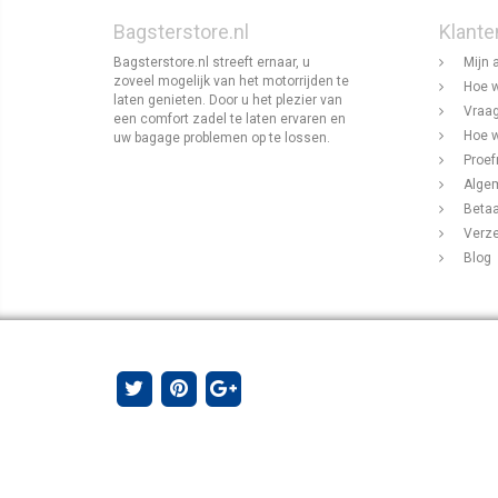
Bagsterstore.nl
Klante
Bagsterstore.nl streeft ernaar, u
Mijn 
zoveel mogelijk van het motorrijden te
Hoe w
laten genieten. Door u het plezier van
Vraag
een comfort zadel te laten ervaren en
Hoe w
uw bagage problemen op te lossen.
Proef
Alge
Beta
Verz
Blog