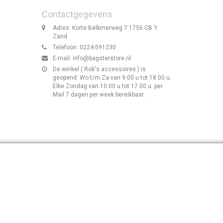
Contactgegevens
Adres: Korte Belkmerweg 7 1756 CB 't
Zand
Telefoon: 0224-591230
E-mail:
info@bagsterstore.nl
De winkel ( Rob's accessoires ) is
geopend: Wo t/m Za van 9.00 u tot 18.00 u.
Elke Zondag van 10.00 u tot 17.00 u. per
Mail 7 dagen per week bereikbaar.