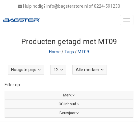
Hulp nodig?
info@bagsterstore.nl
of 0224-591230
Toggl
navig
Producten getagd met MT09
Home
/
Tags
/
MT09
Hoogste prijs
12
Alle merken
Filter op:
Merk
CC Inhoud
Bouwjaar