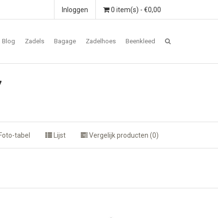
Inloggen
0 item(s) - €0,00
Blog
Zadels
Bagage
Zadelhoes
Beenkleed
7
Foto-tabel
Lijst
Vergelijk producten (0)