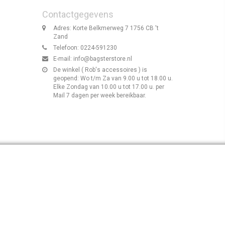
Contactgegevens
Adres: Korte Belkmerweg 7 1756 CB 't
Zand
Telefoon: 0224-591230
E-mail:
info@bagsterstore.nl
De winkel ( Rob's accessoires ) is
geopend: Wo t/m Za van 9.00 u tot 18.00 u.
Elke Zondag van 10.00 u tot 17.00 u. per
Mail 7 dagen per week bereikbaar.