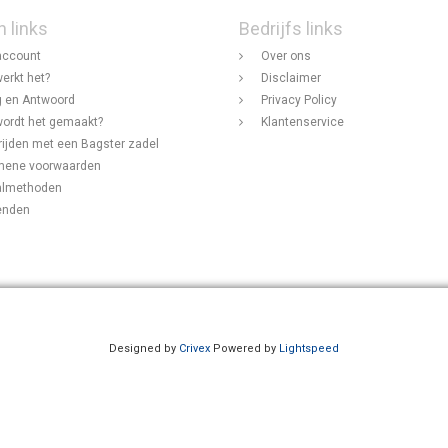
n links
Bedrijfs links
account
Over ons
erkt het?
Disclaimer
 en Antwoord
Privacy Policy
ordt het gemaakt?
Klantenservice
rijden met een Bagster zadel
mene voorwaarden
almethoden
enden
Designed by
Crivex
Powered by
Lightspeed