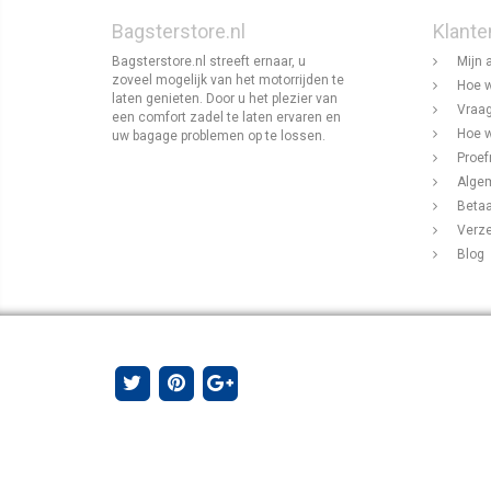
Bagsterstore.nl
Klante
Bagsterstore.nl streeft ernaar, u
Mijn 
zoveel mogelijk van het motorrijden te
Hoe w
laten genieten. Door u het plezier van
Vraag
een comfort zadel te laten ervaren en
Hoe w
uw bagage problemen op te lossen.
Proef
Alge
Beta
Verz
Blog