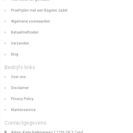
Proefrijden met een Bagster zadel
Algemene voorwaarden
Betaalmethoden
Verzenden
Blog
Bedrijfs links
Over ons
Disclaimer
Privacy Policy
Klantenservice
Contactgegevens
Adres: Korte Belkmerweg 7 1756 CB 't Zand