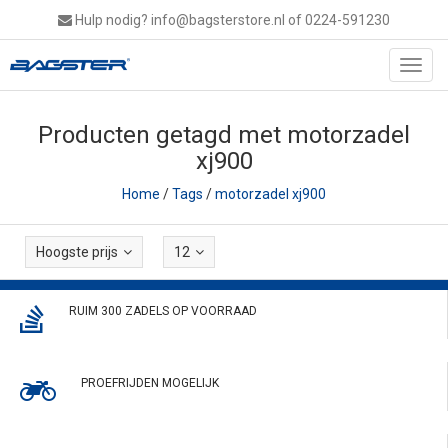
Hulp nodig?
info@bagsterstore.nl
of 0224-591230
Toggl
navig
Producten getagd met motorzadel
xj900
Home
/
Tags
/
motorzadel xj900
Hoogste prijs
12
RUIM 300 ZADELS OP VOORRAAD
PROEFRIJDEN MOGELIJK