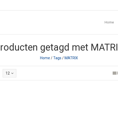
Home
roducten getagd met MATR
Home
/
Tags
/
MATRIX
12