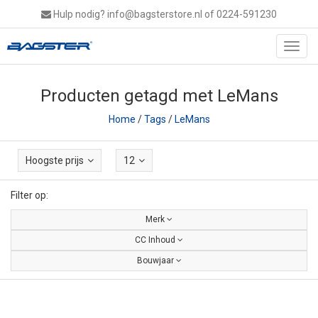
Hulp nodig?
info@bagsterstore.nl
of 0224-591230
Toggl
navig
Producten getagd met LeMans
Home
/
Tags
/
LeMans
Hoogste prijs
12
Filter op:
Merk
CC Inhoud
Bouwjaar