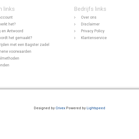
n links
Bedrijfs links
account
Over ons
erkt het?
Disclaimer
 en Antwoord
Privacy Policy
ordt het gemaakt?
Klantenservice
rijden met een Bagster zadel
mene voorwaarden
almethoden
enden
Designed by
Crivex
Powered by
Lightspeed