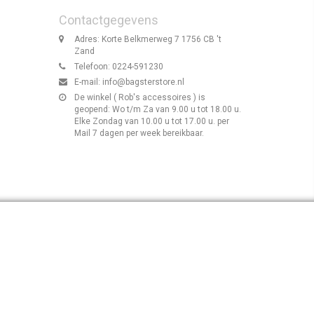
Contactgegevens
Adres: Korte Belkmerweg 7 1756 CB 't
Zand
Telefoon: 0224-591230
E-mail:
info@bagsterstore.nl
De winkel ( Rob's accessoires ) is
geopend: Wo t/m Za van 9.00 u tot 18.00 u.
Elke Zondag van 10.00 u tot 17.00 u. per
Mail 7 dagen per week bereikbaar.