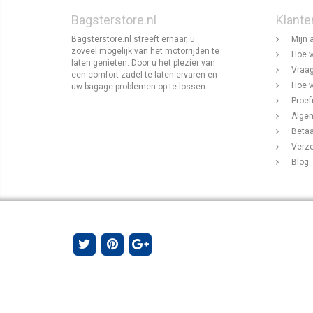
Bagsterstore.nl
Klante
Bagsterstore.nl streeft ernaar, u
Mijn 
zoveel mogelijk van het motorrijden te
Hoe w
laten genieten. Door u het plezier van
Vraag
een comfort zadel te laten ervaren en
Hoe w
uw bagage problemen op te lossen.
Proef
Alge
Beta
Verz
Blog