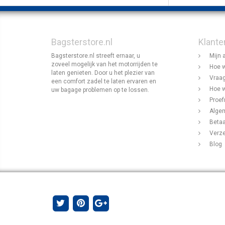
Bagsterstore.nl
Klante
Bagsterstore.nl streeft ernaar, u
Mijn 
zoveel mogelijk van het motorrijden te
Hoe w
laten genieten. Door u het plezier van
Vraag
een comfort zadel te laten ervaren en
Hoe w
uw bagage problemen op te lossen.
Proef
Alge
Beta
Verz
Blog