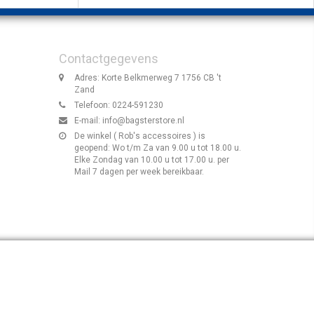
Contactgegevens
Adres: Korte Belkmerweg 7 1756 CB 't
Zand
Telefoon: 0224-591230
E-mail:
info@bagsterstore.nl
De winkel ( Rob's accessoires ) is
geopend: Wo t/m Za van 9.00 u tot 18.00 u.
Elke Zondag van 10.00 u tot 17.00 u. per
Mail 7 dagen per week bereikbaar.