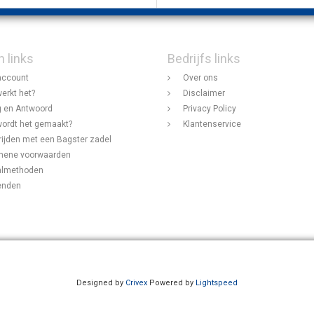
n links
Bedrijfs links
account
Over ons
erkt het?
Disclaimer
 en Antwoord
Privacy Policy
ordt het gemaakt?
Klantenservice
rijden met een Bagster zadel
mene voorwaarden
almethoden
enden
Designed by
Crivex
Powered by
Lightspeed