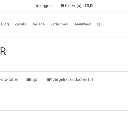
Inloggen
0 item(s) - €0,00
Blog
Zadels
Bagage
Zadelhoes
Beenkleed
0R
Foto-tabel
Lijst
Vergelijk producten (0)