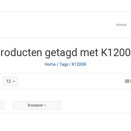
Home
roducten getagd met K120
Home
/
Tags
/
K1200R
12
Bouwjaar