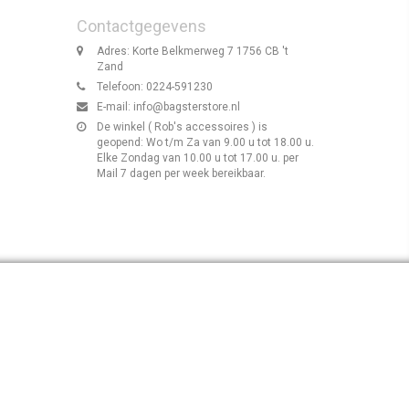
Contactgegevens
Adres: Korte Belkmerweg 7 1756 CB 't
Zand
Telefoon: 0224-591230
E-mail:
info@bagsterstore.nl
De winkel ( Rob's accessoires ) is
geopend: Wo t/m Za van 9.00 u tot 18.00 u.
Elke Zondag van 10.00 u tot 17.00 u. per
Mail 7 dagen per week bereikbaar.