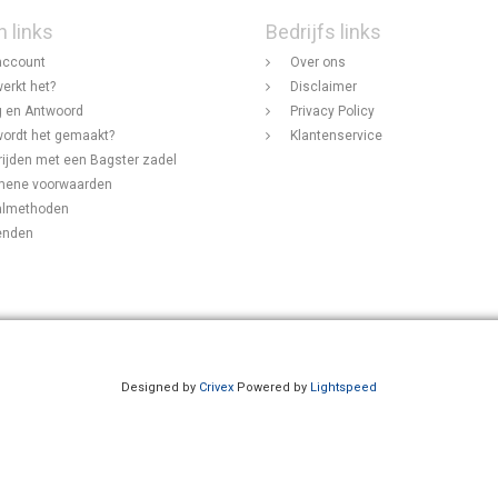
n links
Bedrijfs links
account
Over ons
erkt het?
Disclaimer
 en Antwoord
Privacy Policy
ordt het gemaakt?
Klantenservice
rijden met een Bagster zadel
mene voorwaarden
almethoden
enden
Designed by
Crivex
Powered by
Lightspeed