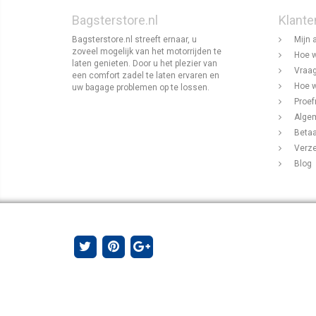
Bagsterstore.nl
Klante
Bagsterstore.nl streeft ernaar, u
Mijn 
zoveel mogelijk van het motorrijden te
Hoe w
laten genieten. Door u het plezier van
Vraag
een comfort zadel te laten ervaren en
Hoe w
uw bagage problemen op te lossen.
Proef
Alge
Beta
Verz
Blog