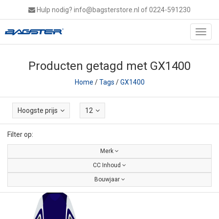
Hulp nodig?
info@bagsterstore.nl
of 0224-591230
Toggl
navig
Producten getagd met GX1400
Home
/
Tags
/
GX1400
Hoogste prijs
12
Filter op:
Merk
CC Inhoud
Bouwjaar