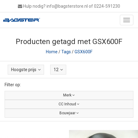
Hulp nodig?
info@bagsterstore.nl
of 0224-591230
Toggl
navig
Producten getagd met GSX600F
Home
/
Tags
/
GSX600F
Hoogste prijs
12
Filter op:
Merk
CC Inhoud
Bouwjaar