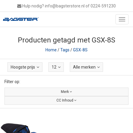
Hulp nodig?
info@bagsterstore.nl
of 0224-591230
Toggl
navig
Producten getagd met GSX-8S
Home
/
Tags
/
GSX-8S
Hoogste prijs
12
Alle merken
Filter op:
Merk
CC Inhoud