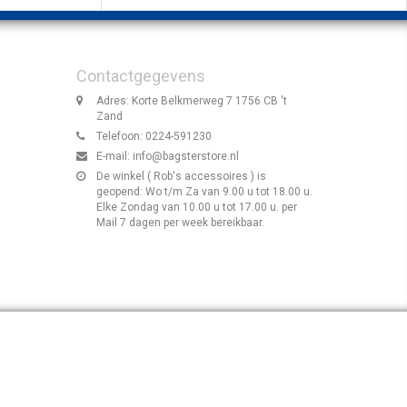
Contactgegevens
Adres: Korte Belkmerweg 7 1756 CB 't
Zand
Telefoon: 0224-591230
E-mail:
info@bagsterstore.nl
De winkel ( Rob's accessoires ) is
geopend: Wo t/m Za van 9.00 u tot 18.00 u.
Elke Zondag van 10.00 u tot 17.00 u. per
Mail 7 dagen per week bereikbaar.