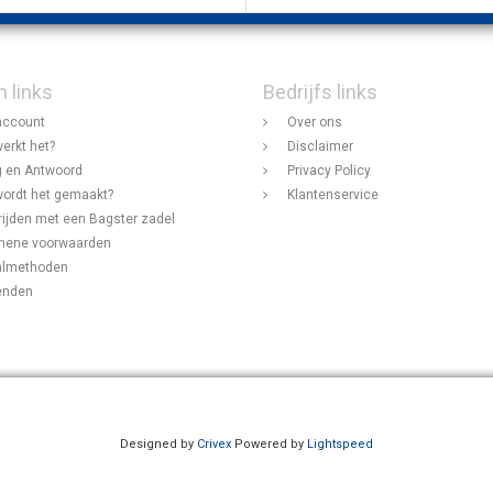
n links
Bedrijfs links
account
Over ons
erkt het?
Disclaimer
 en Antwoord
Privacy Policy
ordt het gemaakt?
Klantenservice
rijden met een Bagster zadel
mene voorwaarden
almethoden
enden
Designed by
Crivex
Powered by
Lightspeed