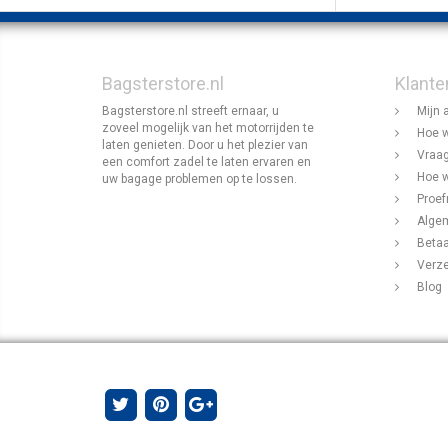
Bagsterstore.nl
Klante
Bagsterstore.nl streeft ernaar, u
Mijn 
zoveel mogelijk van het motorrijden te
Hoe w
laten genieten. Door u het plezier van
Vraag
een comfort zadel te laten ervaren en
Hoe w
uw bagage problemen op te lossen.
Proef
Alge
Beta
Verz
Blog