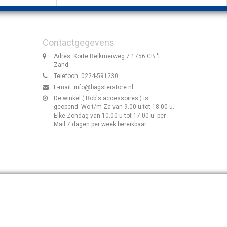
Contactgegevens
Adres: Korte Belkmerweg 7 1756 CB 't
Zand
Telefoon: 0224-591230
E-mail:
info@bagsterstore.nl
De winkel ( Rob's accessoires ) is
geopend: Wo t/m Za van 9.00 u tot 18.00 u.
Elke Zondag van 10.00 u tot 17.00 u. per
Mail 7 dagen per week bereikbaar.