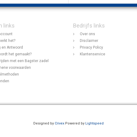
n links
Bedrijfs links
account
Over ons
erkt het?
Disclaimer
 en Antwoord
Privacy Policy
ordt het gemaakt?
Klantenservice
rijden met een Bagster zadel
mene voorwaarden
almethoden
enden
Designed by
Crivex
Powered by
Lightspeed