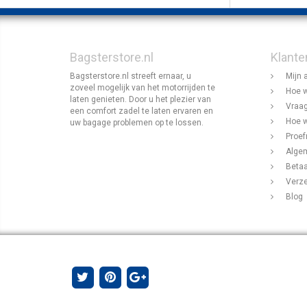
Bagsterstore.nl
Klante
Bagsterstore.nl streeft ernaar, u
Mijn 
zoveel mogelijk van het motorrijden te
Hoe w
laten genieten. Door u het plezier van
Vraag
een comfort zadel te laten ervaren en
Hoe w
uw bagage problemen op te lossen.
Proef
Alge
Beta
Verz
Blog