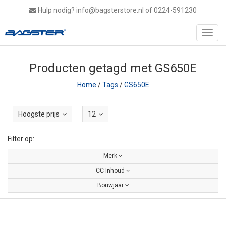
Hulp nodig?
info@bagsterstore.nl
of 0224-591230
Toggl
navig
Producten getagd met GS650E
Home
/
Tags
/
GS650E
Hoogste prijs
12
Filter op:
Merk
CC Inhoud
Bouwjaar