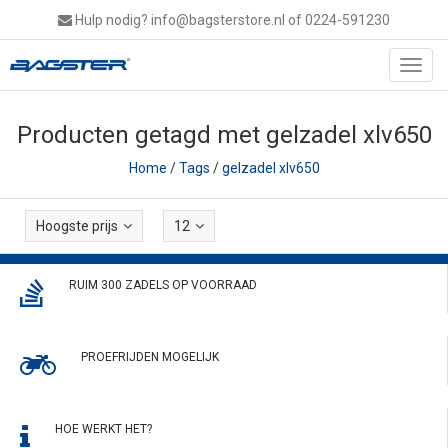
Hulp nodig?
info@bagsterstore.nl
of 0224-591230
Toggl
navig
Producten getagd met gelzadel xlv650
Home
/
Tags
/
gelzadel xlv650
Hoogste prijs
12
RUIM 300 ZADELS OP VOORRAAD
PROEFRIJDEN MOGELIJK
HOE WERKT HET?