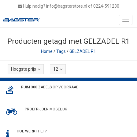
Hulp nodig?
info@bagsterstore.nl
of 0224-591230
Toggl
navig
Producten getagd met GELZADEL R1
Home
/
Tags
/
GELZADEL R1
Hoogste prijs
12
RUIM 300 ZADELS OP VOORRAAD
PROEFRIJDEN MOGELIJK
HOE WERKT HET?