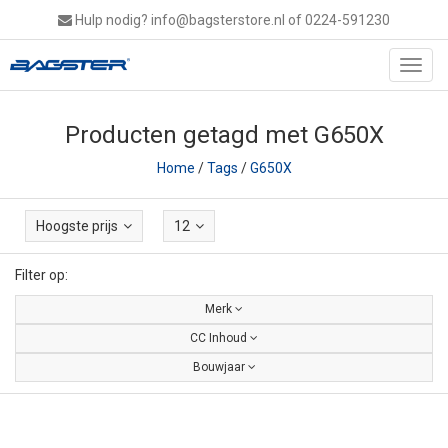
Hulp nodig?
info@bagsterstore.nl
of 0224-591230
Toggl
navig
Producten getagd met G650X
Home
/
Tags
/
G650X
Hoogste prijs
12
Filter op:
Merk
CC Inhoud
Bouwjaar