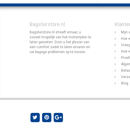
Bagsterstore.nl
Klante
Bagsterstore.nl streeft ernaar, u
Mijn 
zoveel mogelijk van het motorrijden te
Hoe w
laten genieten. Door u het plezier van
Vraag
een comfort zadel te laten ervaren en
Hoe w
uw bagage problemen op te lossen.
Proef
Alge
Beta
Verz
Blog