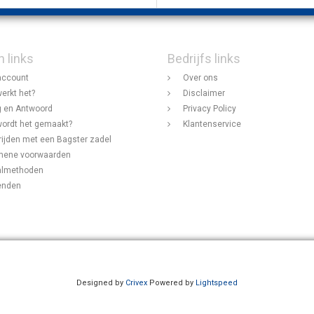
n links
Bedrijfs links
account
Over ons
erkt het?
Disclaimer
 en Antwoord
Privacy Policy
ordt het gemaakt?
Klantenservice
rijden met een Bagster zadel
mene voorwaarden
almethoden
enden
Designed by
Crivex
Powered by
Lightspeed