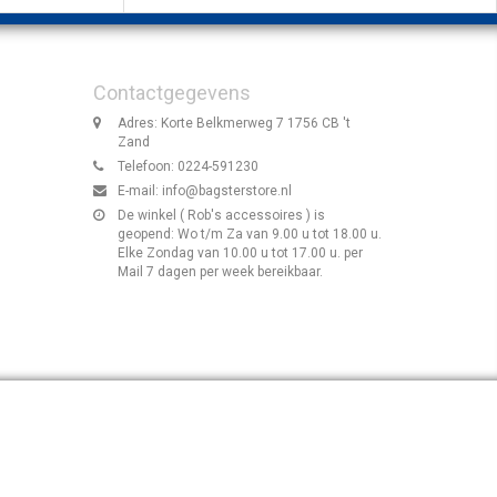
Contactgegevens
Adres: Korte Belkmerweg 7 1756 CB 't
Zand
Telefoon: 0224-591230
E-mail:
info@bagsterstore.nl
De winkel ( Rob's accessoires ) is
geopend: Wo t/m Za van 9.00 u tot 18.00 u.
Elke Zondag van 10.00 u tot 17.00 u. per
Mail 7 dagen per week bereikbaar.