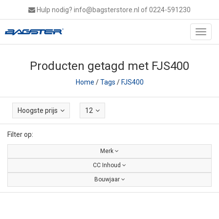
Hulp nodig?
info@bagsterstore.nl
of 0224-591230
Toggl
navig
Producten getagd met FJS400
Home
/
Tags
/
FJS400
Hoogste prijs
12
Filter op:
Merk
CC Inhoud
Bouwjaar