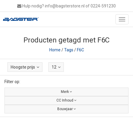
Hulp nodig?
info@bagsterstore.nl
of 0224-591230
Toggl
navig
Producten getagd met F6C
Home
/
Tags
/
F6C
Hoogste prijs
12
Filter op:
Merk
CC Inhoud
Bouwjaar