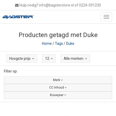
Hulp nodig?
info@bagsterstore.nl
of 0224-591230
Toggl
navig
Producten getagd met Duke
Home
/
Tags
/
Duke
Hoogste prijs
12
Alle merken
Filter op:
Merk
CC Inhoud
Bouwjaar