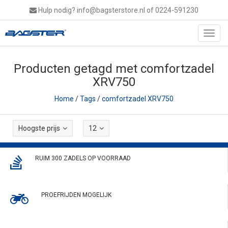
Hulp nodig?
info@bagsterstore.nl
of 0224-591230
Toggl
navig
Producten getagd met comfortzadel
XRV750
Home
/
Tags
/
comfortzadel XRV750
Hoogste prijs
12
RUIM 300 ZADELS OP VOORRAAD
PROEFRIJDEN MOGELIJK