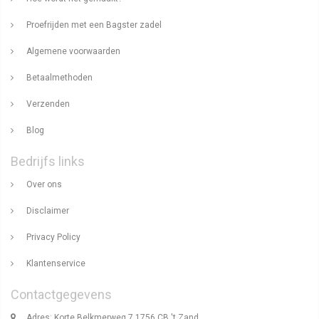
Proefrijden met een Bagster zadel
Algemene voorwaarden
Betaalmethoden
Verzenden
Blog
Bedrijfs links
Over ons
Disclaimer
Privacy Policy
Klantenservice
Contactgegevens
Adres: Korte Belkmerweg 7 1756 CB 't Zand